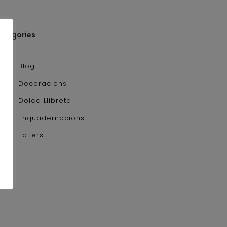
ategories
Blog
Decoracions
Dolça Llibreta
Enquadernacions
Tallers