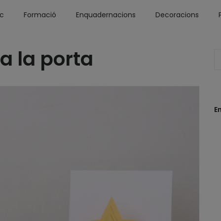
óc
Formació
Enquadernacions
Decoracions
a la porta
E