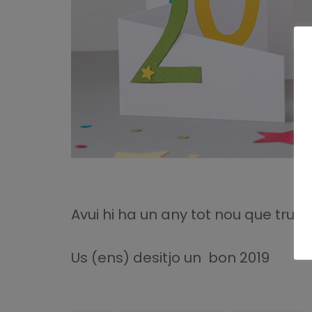
Avui hi ha un any tot nou que truca
Us (ens) desitjo un bon 2019