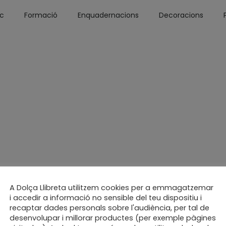
óc
Formació
Enquadernacions
Decoracions
A Dolça Llibreta utilitzem cookies per a emmagatzemar
i accedir a informació no sensible del teu dispositiu i
recaptar dades personals sobre l'audiència, per tal de
desenvolupar i millorar productes (per exemple pàgines