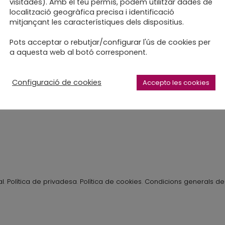
visitades). Amb el teu permís, podem utilitzar dades de
localització geogràfica precisa i identificació
mitjançant les característiques dels dispositius.
 nou truca a la porta
Pots acceptar o rebutjar/configurar l'ús de cookies per
a aquesta web al botó corresponent.
Configuració de cookies
Accepto les cookies
al
.
Política de privadesa
.
Política de cookies
.
Condicions generals de