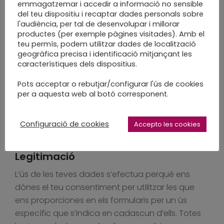
emmagatzemar i accedir a informació no sensible
mentre existeixi previsió del seu ús per
del teu dispositiu i recaptar dades personals sobre
a la fi per al qual van ser recollides.
l'audiència, per tal de desenvolupar i millorar
productes (per exemple pàgines visitades). Amb el
teu permís, podem utilitzar dades de localització
No es fan preses de decisions
geogràfica precisa i identificació mitjançant les
característiques dels dispositius.
automatitzades amb les teves
dades.
Pots acceptar o rebutjar/configurar l'ús de cookies
per a aquesta web al botó corresponent.
La web pot utilitzar cookies, consulta
la nostra
política de cookies
.
Configuració de cookies
Accepto les cookies
Legitimació
L’ús de les teves dades s’efectua perquè ens
dónes el teu consentiment per utilitzar les que
ens proporciones en els formularis per un ús
específic que s’indica en cadascun d’ells. Totes