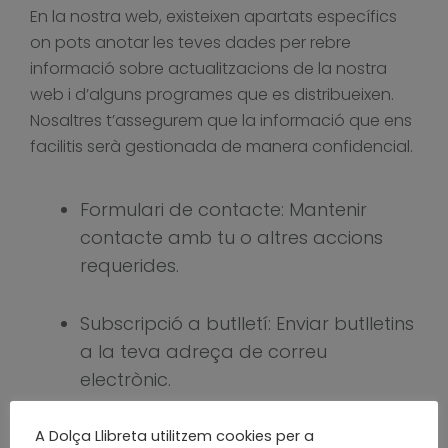
En la nostra web, existeixen apartats específics
on pots anotar les teves dades per rebre
informació sobre actualitzacions de la nostra
web i d’alguns programes que es distribueixen.
Nosaltres t’assegurem que la informació que ens
facilitis serà gestionada de manera confidencial.
Formulari de contacte: Mantenir
contacte amb tu o altres accions
requerides.
Subscripció a butlletí: Enviar butlletins
a la teva adreça de correu
electrònic.
Les dades s’emmagatzemaran
A Dolça Llibreta utilitzem cookies per a