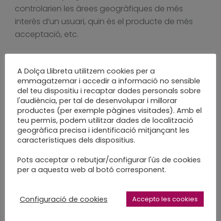
controlarien les àrees geogràfiques de més
interès d’un usuari, quin és el producte de més
acceptació, etc.
Cookies de sessió:
Són un tipus de cookies
dissenyades per recavar i emmagatzemar dades
A Dolça Llibreta utilitzem cookies per a
emmagatzemar i accedir a informació no sensible
mentre l’usuari accedeix a una pàgina web.
del teu dispositiu i recaptar dades personals sobre
S’acostumen a utilitzar per emmagatzemar
l'audiència, per tal de desenvolupar i millorar
informació que només interessa conservar per la
productes (per exemple pàgines visitades). Amb el
teu permís, podem utilitzar dades de localització
prestació del servei sol·licitat per l’usuari en una
geogràfica precisa i identificació mitjançant les
única ocasió (pe, una llista de productes
característiques dels dispositius.
comprats).
Pots acceptar o rebutjar/configurar l'ús de cookies
Cookies persistents:
Són un tipus de cookies en
per a aquesta web al botó corresponent.
el que les dades siguin emmagatzemades en el
terminal i a les que es pot accedir i tractades
Configuració de cookies
Accepto les cookies
durant un període definit pel responsable de la