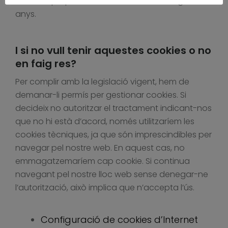
cookie i que pot ser d’uns minuts fins a alguns
anys.
I si no vull tenir aquestes cookies o no
en faig res?
Per complir amb la legislació vigent, hem de
demanar-li permís per gestionar cookies. Si
decideix no autoritzar el tractament indicant-nos
que no hi està d’acord, només utilitzaríem les
cookies tècniques, ja que són imprescindibles per
navegar pel nostre web. En aquest cas, no
emmagatzemaríem cap cookie. Si continua
navegant pel nostre lloc web sense denegar-ne
l’autorització, això implica que n’accepta l’ús.
Configuració de cookies d’Internet