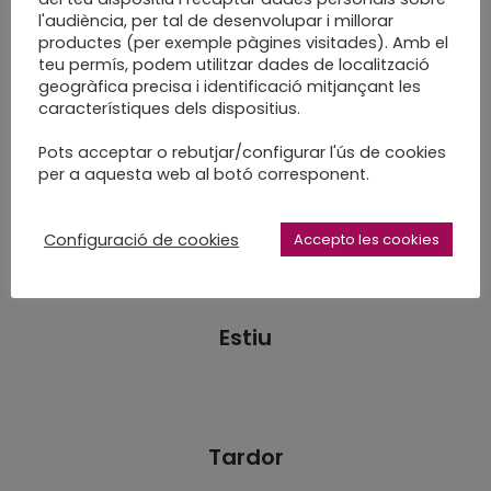
permanent com per a una ocasió puntual,
l'audiència, per tal de desenvolupar i millorar
contacta’m
i parlem-ne.
productes (per exemple pàgines visitades). Amb el
teu permís, podem utilitzar dades de localització
geogràfica precisa i identificació mitjançant les
característiques dels dispositius.
Pots acceptar o rebutjar/configurar l'ús de cookies
per a aquesta web al botó corresponent.
Primavera
Configuració de cookies
Accepto les cookies
Estiu
Tardor