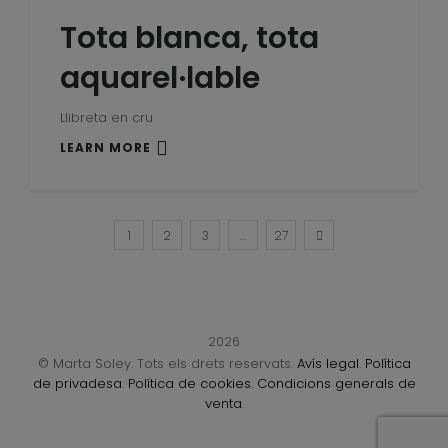
Tota blanca, tota
aquarel·lable
Llibreta en cru
LEARN MORE
1
2
3
…
27
2026
© Marta Soley. Tots els drets reservats.
Avís legal
.
Política
de privadesa
.
Política de cookies
.
Condicions generals de
venta
.