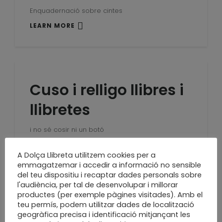
Enquadernació sobre cintes
LEARN MORE
Cuso i relligo llibres i
llibretes
i no sé cosir ni un botó
LEARN MORE
A Dolça Llibreta utilitzem cookies per a
emmagatzemar i accedir a informació no sensible
del teu dispositiu i recaptar dades personals sobre
l'audiència, per tal de desenvolupar i millorar
productes (per exemple pàgines visitades). Amb el
Si t’agraden les
teu permís, podem utilitzar dades de localització
geogràfica precisa i identificació mitjançant les