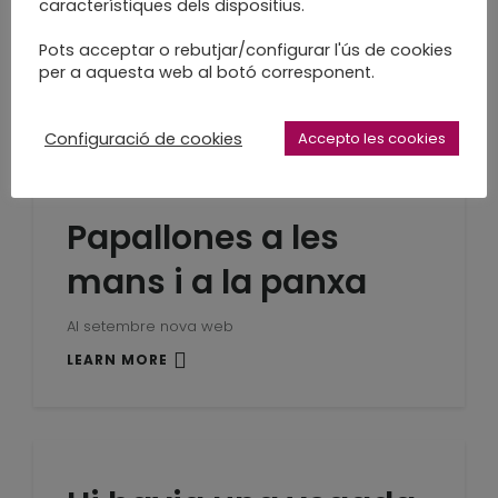
llibrets amb espiral
característiques dels dispositius.
Pots acceptar o rebutjar/configurar l'ús de cookies
també poden ser personalitzades
per a aquesta web al botó corresponent.
LEARN MORE
Configuració de cookies
Accepto les cookies
Papallones a les
mans i a la panxa
Al setembre nova web
LEARN MORE