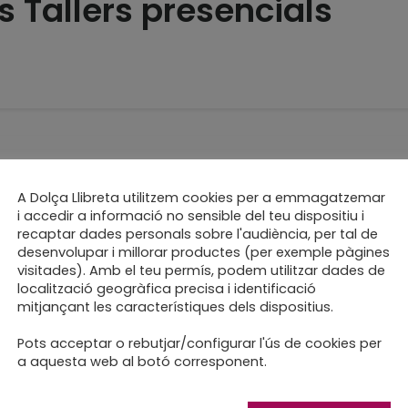
s Tallers presencials
 “Llibreta (Des)closa*”
A Dolça Llibreta utilitzem cookies per a emmagatzemar
i accedir a informació no sensible del teu dispositiu i
nació online
recaptar dades personals sobre l'audiència, per tal de
desenvolupar i millorar productes (per exemple pàgines
visitades). Amb el teu permís, podem utilitzar dades de
localització geogràfica precisa i identificació
mitjançant les característiques dels dispositius.
Pots acceptar o rebutjar/configurar l'ús de cookies per
aules” paper+paraules
a aquesta web al botó corresponent.
 4 mans