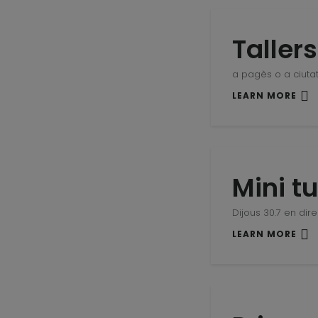
Taller
a pagès o a ciuta
LEARN MORE
Mini t
Dijous 30.7 en dir
LEARN MORE