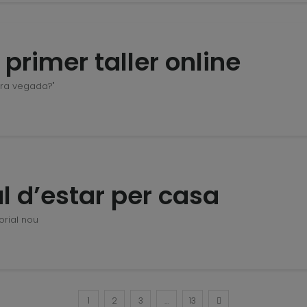
 primer taller online
ra vegada?"
al d’estar per casa
torial nou
1
2
3
…
13