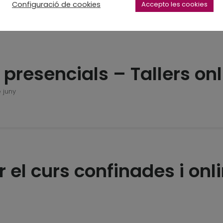
Configuració de cookies
Accepto les cookies
 presencials – Tallers on
 juny
 el curs confinades i onl