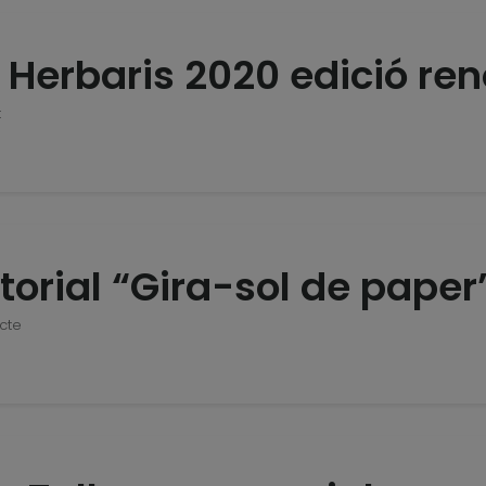
s Herbaris 2020 edició r
t
utorial “Gira-sol de paper
ecte