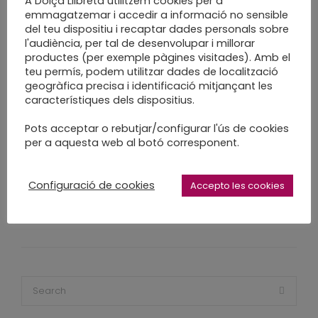
A Dolça Llibreta utilitzem cookies per a
emmagatzemar i accedir a informació no sensible
del teu dispositiu i recaptar dades personals sobre
més info i inscripcions
l'audiència, per tal de desenvolupar i millorar
amarta@dolsallibreta.com
productes (per exemple pàgines visitades). Amb el
teu permís, podem utilitzar dades de localització
geogràfica precisa i identificació mitjançant les
característiques dels dispositius.
dolça llibreta
enquadernació
Pots acceptar o rebutjar/configurar l'ús de cookies
per a aquesta web al botó corresponent.
enquadernació creativa enquadernació
enquadernacio sabadell
fet a mà
paper
Configuració de cookies
Accepto les cookies
talleres encuaderancion
tallers creatius
tallers enquadernació
tallers onilie