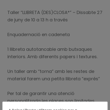
Taller “LLIBRETA (DES)CLOSA*” – Dissabte 27
de juny de 10 a 13 h a través
Enquadernació en cadeneta
1 llibreta autotancable amb butxaques
interiors. Amb diferents papers i textures.
Un taller amb “torna” amb les restes de
material farem una petita llibreta “exprés”
Per tal de garantir una atenció
personalitzada les places son limitades
per ordre d’inscripció