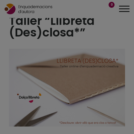
0
Taller “Llibreta
(Des)closa*”