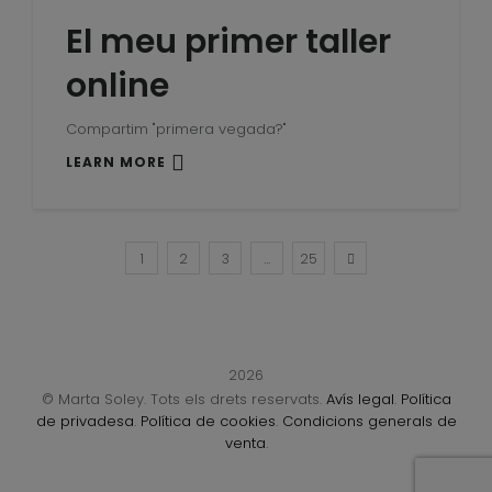
El meu primer taller
online
Compartim "primera vegada?"
LEARN MORE
1
2
3
…
25
2026
© Marta Soley. Tots els drets reservats.
Avís legal
.
Política
de privadesa
.
Política de cookies
.
Condicions generals de
venta
.