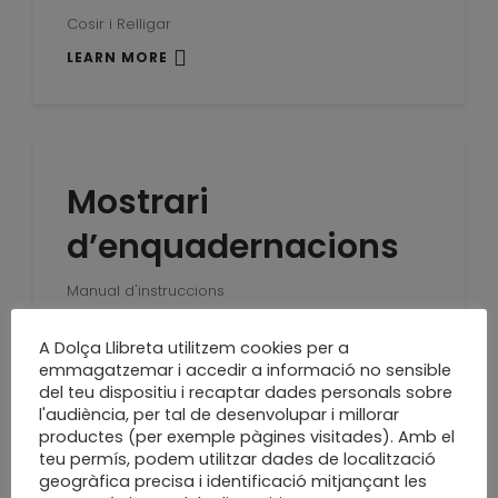
Cosir i Relligar
LEARN MORE
Mostrari
d’enquadernacions
Manual d'instruccions
LEARN MORE
A Dolça Llibreta utilitzem cookies per a
emmagatzemar i accedir a informació no sensible
del teu dispositiu i recaptar dades personals sobre
l'audiència, per tal de desenvolupar i millorar
productes (per exemple pàgines visitades). Amb el
La bellesa de la
teu permís, podem utilitzar dades de localització
geogràfica precisa i identificació mitjançant les