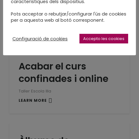
senzillesa
característiques dels dispositius.
Pots acceptar o rebutjar/configurar l'ús de cookies
en blanc
per a aquesta web al botó corresponent.
LEARN MORE
Configuració de cookies
Accepto les cookies
Acabar el curs
confinades i online
Taller Escola Illa
LEARN MORE