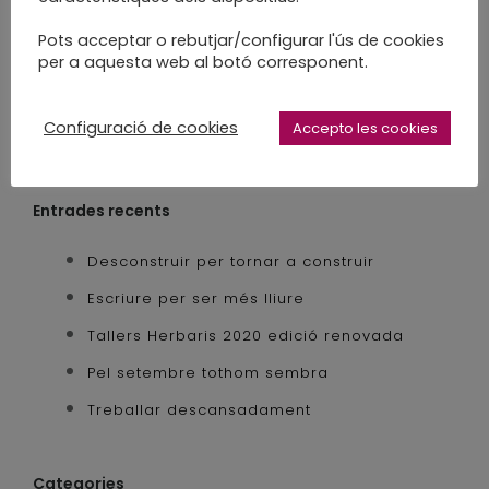
slow craft
slow made
Pots acceptar o rebutjar/configurar l'ús de cookies
per a aquesta web al botó corresponent.
Configuració de cookies
Accepto les cookies
Entrades recents
Desconstruir per tornar a construir
Escriure per ser més lliure
Tallers Herbaris 2020 edició renovada
Pel setembre tothom sembra
Treballar descansadament
Categories