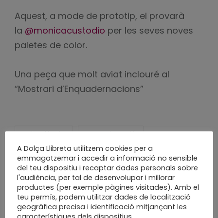
Aquest, a mode de prototip, el provarà
la
@monicacustodio
per les seves noves
paletes de color.
Una peça que molt aviat inclouré al
“Mostrari d’Enquadernacions”
dolça llibreta
enquadernació
enquadernació creativa
A Dolça Llibreta utilitzem cookies per a
emmagatzemar i accedir a informació no sensible
enquadernacio sabadell
fet a mà
del teu dispositiu i recaptar dades personals sobre
fet a mida
fet a poc a poc
new project
l'audiència, per tal de desenvolupar i millorar
productes (per exemple pàgines visitades). Amb el
paper
papercraft
projecte nou
teu permís, podem utilitzar dades de localització
quadern d'artista
quadern de dibuix
geogràfica precisa i identificació mitjançant les
característiques dels dispositius.