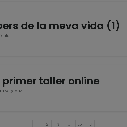
pers de la meva vida (1)
ficats
 primer taller online
ra vegada?"
1
2
3
…
25