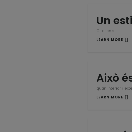
Un est
Gira-sols
LEARN MORE
Això és
quan interior i ext
LEARN MORE