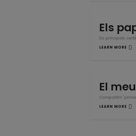
Els pa
Els principals certi
LEARN MORE
El meu
Compartim "prime
LEARN MORE