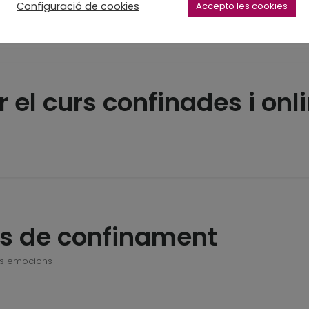
Configuració de cookies
Accepto les cookies
 el curs confinades i onl
s de confinament
es emocions