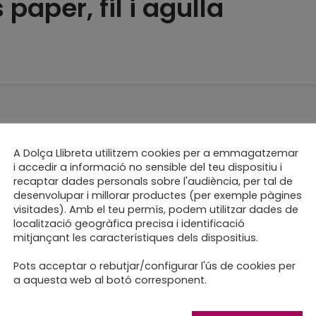
paper, fil i agulla
ri d’enquadernacions
A Dolça Llibreta utilitzem cookies per a emmagatzemar
i accedir a informació no sensible del teu dispositiu i
ions
recaptar dades personals sobre l'audiència, per tal de
desenvolupar i millorar productes (per exemple pàgines
visitades). Amb el teu permís, podem utilitzar dades de
localització geogràfica precisa i identificació
mitjançant les característiques dels dispositius.
Pots acceptar o rebutjar/configurar l'ús de cookies per
esa de la senzillesa
a aquesta web al botó corresponent.