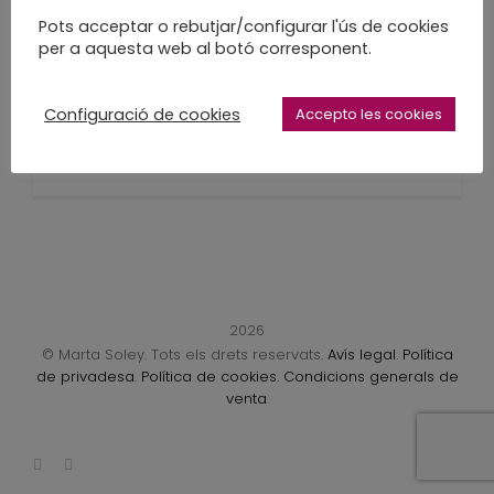
Un any nou truca a la
Pots acceptar o rebutjar/configurar l'ús de cookies
per a aquesta web al botó corresponent.
porta
Configuració de cookies
Accepto les cookies
Bon 2019
LEARN MORE
2026
© Marta Soley. Tots els drets reservats.
Avís legal
.
Política
de privadesa
.
Política de cookies
.
Condicions generals de
venta
.