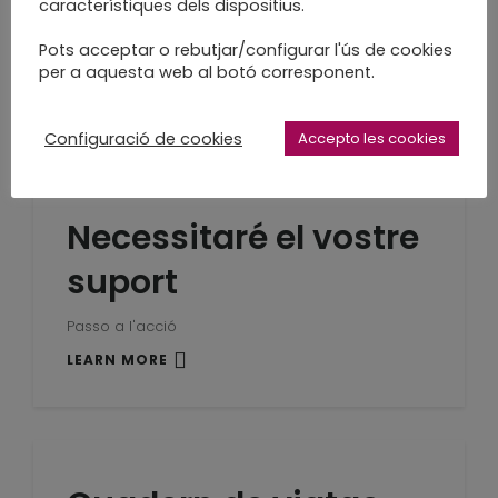
´hi ha moltes
característiques dels dispositius.
Pots acceptar o rebutjar/configurar l'ús de cookies
Què i com m'ho podeu demanar
per a aquesta web al botó corresponent.
LEARN MORE
Configuració de cookies
Accepto les cookies
Necessitaré el vostre
suport
Passo a l'acció
LEARN MORE