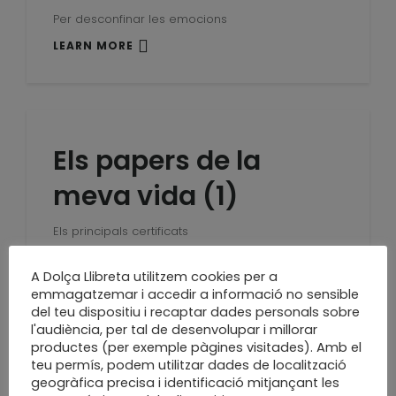
Per desconfinar les emocions
LEARN MORE
Els papers de la
meva vida (1)
Els principals certificats
LEARN MORE
A Dolça Llibreta utilitzem cookies per a
emmagatzemar i accedir a informació no sensible
del teu dispositiu i recaptar dades personals sobre
l'audiència, per tal de desenvolupar i millorar
productes (per exemple pàgines visitades). Amb el
No hi són totes però n
teu permís, podem utilitzar dades de localització
geogràfica precisa i identificació mitjançant les