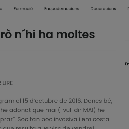
óc
Formació
Enquadernacions
Decoracions
erò n´hi ha moltes
E
RIURE
ram el 15 d’octubre de 2016. Doncs bé,
he adonat que mai (i vull dir MAI) he
mprar”. Soc tan poc invasiva i em costa
és que resulta que visc de vendre!