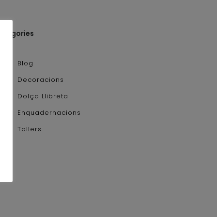
ategories
Blog
Decoracions
Dolça Llibreta
Enquadernacions
Tallers