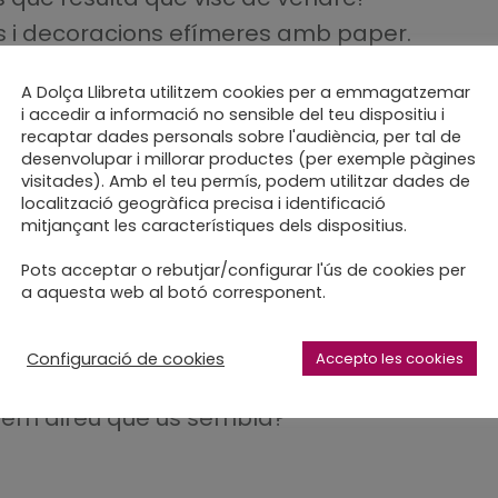
ers i decoracions efímeres amb paper.
C
A Dolça Llibreta utilitzem cookies per a emmagatzemar
 un Mostrari d’Enquadernacions, perquè
i accedir a informació no sensible del teu dispositiu i
è us puc oferir i de què i com m’ho
recaptar dades personals sobre l'audiència, per tal de
desenvolupar i millorar productes (per exemple pàgines
 que no us ho havia explicat mai).
visitades). Amb el teu permís, podem utilitzar dades de
localització geogràfica precisa i identificació
mitjançant les característiques dels dispositius.
 i, la veritat és que fa patxoca veure-les
Pots acceptar o rebutjar/configurar l'ús de cookies per
a aquesta web al botó corresponent.
Configuració de cookies
Accepto les cookies
, em direu què us sembla?