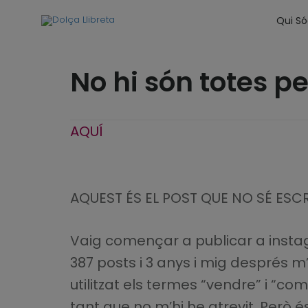
Qui S
No hi són totes p
AQUÍ
AQUEST ÉS EL POST QUE NO SÉ ESC
Vaig començar a publicar a instag
387 posts i 3 anys i mig després m’
utilitzat els termes “vendre” i “co
tant que no m’hi he atrevit. Però 