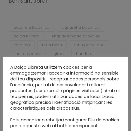
Bon Sant Jordi
acuarela botanica
aquarel·la botanica
dolça llibreta
enquadernacio sabadell
fet a mà
fet a mida
fet a poc a poc
flors de paper
ginko
handcraft
handmade
monica custodio
A Dolça Llibreta utilitzem cookies per a
new project
paper
papercraft
emmagatzemar i accedir a informació no sensible
del teu dispositiu i recaptar dades personals sobre
projecte nou
slow craft
slow made
l'audiència, per tal de desenvolupar i millorar
water color
productes (per exemple pàgines visitades). Amb el
teu permís, podem utilitzar dades de localització
geogràfica precisa i identificació mitjançant les
característiques dels dispositius.
Pots acceptar o rebutjar/configurar l'ús de cookies
per a aquesta web al botó corresponent.