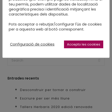
taller
taller de postals
taller estiu
teu permís, podem utilitzar dades de localització
tallers a la biblioteca
tallers creatius
geogràfica precisa i identificació mitjançant les
característiques dels dispositius.
tallers d'art
tallers d'estiu
tallers enquadernació
tallers familiars
Pots acceptar o rebutjar/configurar l'ús de cookies
per a aquesta web al botó corresponent.
tallers infantils
workshop
Configuració de cookies
Accepto les cookies
Entrades recents
Desconstruir per tornar a construir
Escriure per ser més lliure
Tallers Herbaris 2020 edició renovada