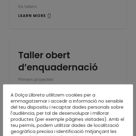
Els tallers
LEARN MORE
Taller obert
d’enquadernació
Primers projectes
LEARN MORE
A Dolça Llibreta utilitzem cookies per a
emmagatzemar i accedir a informació no sensible
del teu dispositiu i recaptar dades personals sobre
l'audiència, per tal de desenvolupar i millorar
productes (per exemple pàgines visitades). Amb el
Març, Agenda de
teu permís, podem utilitzar dades de localització
geogràfica precisa i identificació mitjançant les