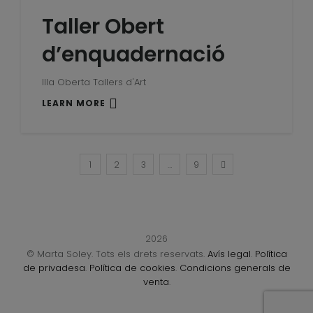
Taller Obert
d’enquadernació
Illa Oberta Tallers d'Art
LEARN MORE
1
2
3
…
9
2026
© Marta Soley. Tots els drets reservats.
Avís legal
.
Política
de privadesa
.
Política de cookies
.
Condicions generals de
venta
.