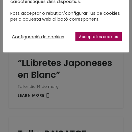
Tallers
característiques dels dispositius.
Pots acceptar o rebutjar/configurar l'ús de cookies
Passaran coses boniques
per a aquesta web al botó corresponent.
LEARN MORE
Configuració de cookies
Accepto les cookies
“LLibretes Japoneses
en Blanc”
Taller dia 14 de març
LEARN MORE