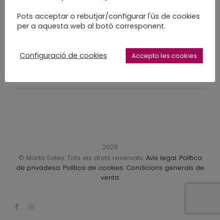
S’acaben els tallers
Pots acceptar o rebutjar/configurar l'ús de cookies
per a aquesta web al botó corresponent.
d’estiu
S'acosten els de tardor
Configuració de cookies
Accepto les cookies
LEARN MORE
2026
© Marta Soley. Tots els drets reservats.
Avís legal
.
Política
de privadesa
.
Política de cookies
.
Condicions generals de
venta
.