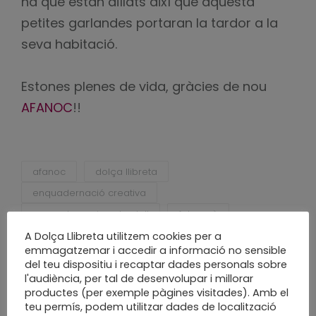
ha que estan aïllats així que aquesta
petites garlandes portaran la tardor a la
seva habitació.
Estones plenes de vida, gràcies de nou
AFANOC
!!
afanoc
dolça llibreta
enquadernació creativa
enquadernacio sabadell
fet a mà
fet a mida
fet a poc a poc
A Dolça Llibreta utilitzem cookies per a
emmagatzemar i accedir a informació no sensible
garlanda de tardor
handmade
sabadell
del teu dispositiu i recaptar dades personals sobre
slow craft
slow made
taller
l'audiència, per tal de desenvolupar i millorar
productes (per exemple pàgines visitades). Amb el
taller a mida
taller de tardor
teu permís, podem utilitzar dades de localització