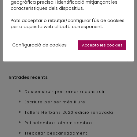
taller familiar
tallers barcelona
geogràfica precisa i identificació mitjançant les
característiques dels dispositius.
tallers creatius
tallers d'art
tallers infantils
tallers sabadell
workshop
Pots acceptar o rebutjar/configurar l'ús de cookies
per a aquesta web al botó corresponent.
Configuració de cookies
Accepto les cookies
Entrades recents
Desconstruir per tornar a construir
Escriure per ser més lliure
Tallers Herbaris 2020 edició renovada
Pel setembre tothom sembra
Treballar descansadament