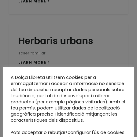
LEARN MORE
Herbaris urbans
Taller familiar
LEARN MORE
A Dolça Llibreta utilitzem cookies per a
emmagatzemar i accedir a informació no sensible
del teu dispositiu i recaptar dades personals sobre
l'audiència, per tal de desenvolupar i millorar
10 setmanes per
productes (per exemple pàgines visitades). Amb el
teu permís, podem utilitzar dades de localització
aprendre i compartir
geogràfica precisa i identificació mitjançant les
característiques dels dispositius.
El 26 d'octubre comencem!
Pots acceptar o rebutjar/configurar l'ús de cookies
LEARN MORE