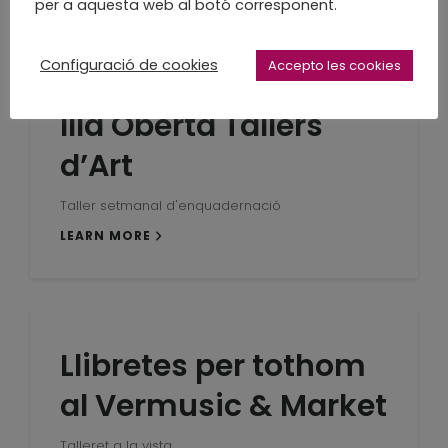
per a aquesta web al botó corresponent.
Configuració de cookies
Accepto les cookies
Illa Oberta Tallers
d’Art
Taller setmanal d'enquadernació
LEARN MORE
Llibretes per tothom
al Vermusic & Market
Talleret a la vista