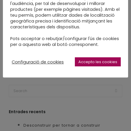
l'audiència, per tal de desenvolupar i millorar
fet a mida
fira
fira d'artesania
productes (per exemple pàgines visitades). Amb el
Gironella
market
sabadell
teu permís, podem utilitzar dades de localització
geogràfica precisa i identificació mitjançant les
taller a mida
taller personalitzat
característiques dels dispositius.
tallers creatius
tallers familiars
Pots acceptar o rebutjar/configurar l'ús de cookies
tallers infantils
Torre de l'Amo
vermusic
per a aquesta web al botó corresponent.
vermusic market
Viladomiu Nou
workshop
Configuració de cookies
Accepto les cookies
Entrades recents
Desconstruir per tornar a construir