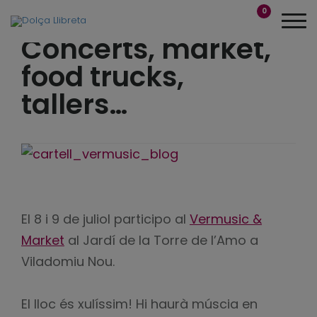
0
Concerts, market,
food trucks,
tallers…
El 8 i 9 de juliol participo al
Vermusic &
Market
al Jardí de la Torre de l’Amo a
Viladomiu Nou.
El lloc és xulíssim! Hi haurà múscia en