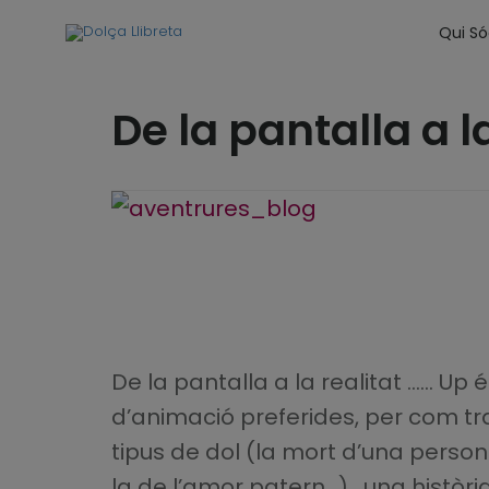
Qui S
De la pantalla a la
De la pantalla a la realitat …… Up 
d’animació preferides, per com tra
tipus de dol (la mort d’una perso
la de l’amor patern…) , una històri