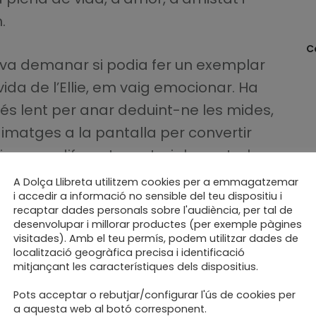
.
C
a demanar si podia fer un exemplar
vida de l’Ellie, em vaig emocionar. Ha
cés lent per anar deduint-ne les mides,
 imatges a la pantalla per convertir
 i provar diferents materials per trobar
el llom, el paper de les guardes….. La
A Dolça Llibreta utilitzem cookies per a emmagatzemar
i accedir a informació no sensible del teu dispositiu i
crílic, al seu gust. I ha estat la primera
recaptar dades personals sobre l'audiència, per tal de
un original.
desenvolupar i millorar productes (per exemple pàgines
visitades). Amb el teu permís, podem utilitzar dades de
localització geogràfica precisa i identificació
mitjançant les característiques dels dispositius.
Pots acceptar o rebutjar/configurar l'ús de cookies per
a aquesta web al botó corresponent.