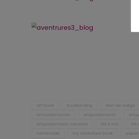
art book
bookbinding
diari de viatge
encuadernación
enquadernació
enqu
enquadernacio sabadell
fet a mà
fet
handmade
my adventure book
paper