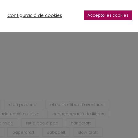
Configuració de cookies
Accepto les cookies
diari personal
el nostre llibre d'aventures
adernació creativa
enquadernació de llibres
 a mida
fet a poc a poc
handcraft
papercraft
sabadell
slow craft