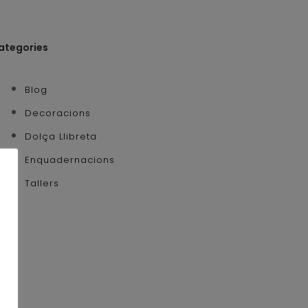
ategories
Blog
Decoracions
Dolça Llibreta
Enquadernacions
Tallers