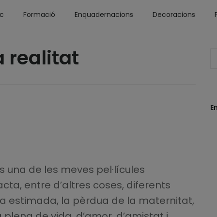
óc
Formació
Enquadernacions
Decoracions
 realitat
E
és una de les meves pel·lícules
cta, entre d’altres coses, diferents
na estimada, la pèrdua de la maternitat,
a plena de vida, d’amor, d’amistat i