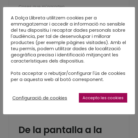
Coses que m'agraden
LEARN MORE
A Dolça Llibreta utilitzem cookies per a
emmagatzemar i accedir a informació no sensible
del teu dispositiu i recaptar dades personals sobre
l'audiència, per tal de desenvolupar i millorar
productes (per exemple pàgines visitades). Amb el
teu permís, podem utilitzar dades de localització
Llibreta per anar pel
geogràfica precisa i identificació mitjançant les
característiques dels dispositius.
món
Pots acceptar o rebutjar/configurar l'ús de cookies
per a aquesta web al botó corresponent.
Viatgera i lleugera
LEARN MORE
Configuració de cookies
Accepto les cookies
De la pantalla a la