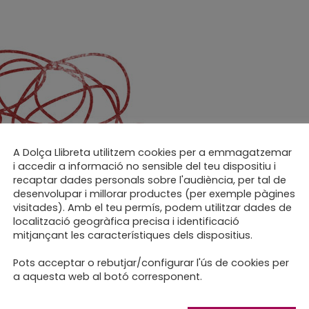
A Dolça Llibreta utilitzem cookies per a emmagatzemar
i accedir a informació no sensible del teu dispositiu i
recaptar dades personals sobre l'audiència, per tal de
int un projecte meravelló
desenvolupar i millorar productes (per exemple pàgines
visitades). Amb el teu permís, podem utilitzar dades de
localització geogràfica precisa i identificació
mitjançant les característiques dels dispositius.
Pots acceptar o rebutjar/configurar l'ús de cookies per
a aquesta web al botó corresponent.