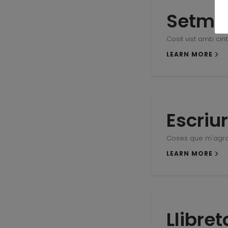
Setma
Cosit vist amb cin
LEARN MORE
Escriu
Coses que m'agr
LEARN MORE
Llibre