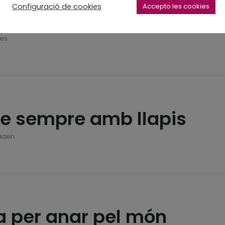
Configuració de cookies
Accepto les cookies
na nova, enquadernació
tes
re sempre amb llapis
aden
ta per anar pel món