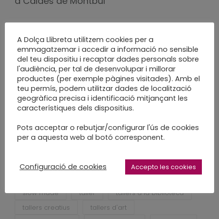
a Caldes de Montbui
A Dolça Llibreta utilitzem cookies per a
emmagatzemar i accedir a informació no sensible
del teu dispositiu i recaptar dades personals sobre
l'audiència, per tal de desenvolupar i millorar
productes (per exemple pàgines visitades). Amb el
teu permís, podem utilitzar dades de localització
activitats per nens
art per a totohom
geogràfica precisa i identificació mitjançant les
biblioteca guinaró mercè rodoreda
característiques dels dispositius.
biblioteques barcelona
caldes de montubi
Pots acceptar o rebutjar/configurar l'ús de cookies
dolça llibreta
enquadernacio sabadell
per a aquesta web al botó corresponent.
fet a mà
fet a mida
fet a poc a poc
handmade
paper
sabadell
Configuració de cookies
Accepto les cookies
sant jordi
sant jordi 2018
slow craft
slow made
taller
tallers a la biblioteca
tallers creatius
tallers d'art