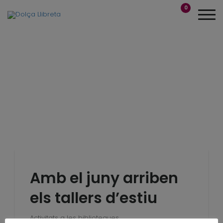
0
Amb el juny arriben
els tallers d’estiu
Activitats a les biblioteques