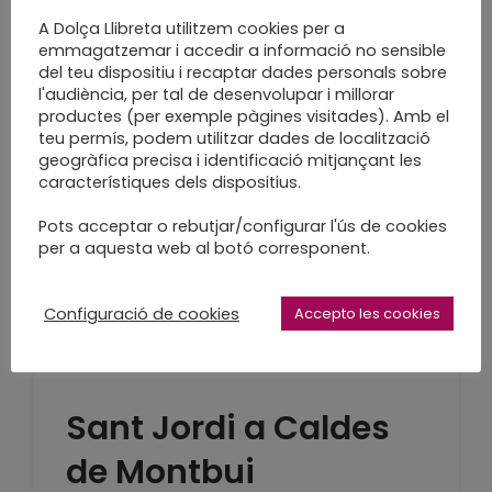
LEARN MORE
A Dolça Llibreta utilitzem cookies per a
emmagatzemar i accedir a informació no sensible
del teu dispositiu i recaptar dades personals sobre
l'audiència, per tal de desenvolupar i millorar
productes (per exemple pàgines visitades). Amb el
teu permís, podem utilitzar dades de localització
El meu Sant Jordi (en
geogràfica precisa i identificació mitjançant les
característiques dels dispositius.
xifres)
Pots acceptar o rebutjar/configurar l'ús de cookies
per a aquesta web al botó corresponent.
Gràcies!
LEARN MORE
Configuració de cookies
Accepto les cookies
Sant Jordi a Caldes
de Montbui