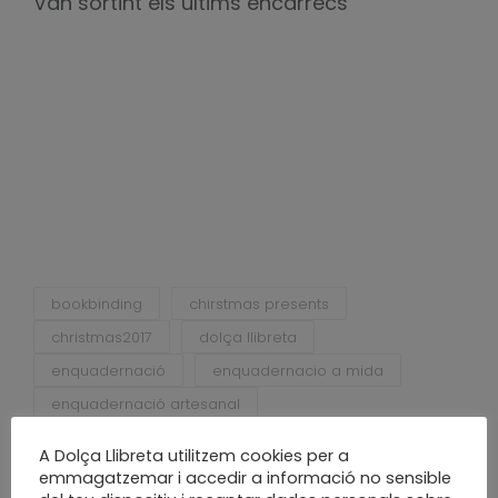
Van sortint els últims encàrrecs
bookbinding
chirstmas presents
christmas2017
dolça llibreta
enquadernació
enquadernacio a mida
enquadernació artesanal
enquadernació creativa
A Dolça Llibreta utilitzem cookies per a
enquadernació personalitzada
emmagatzemar i accedir a informació no sensible