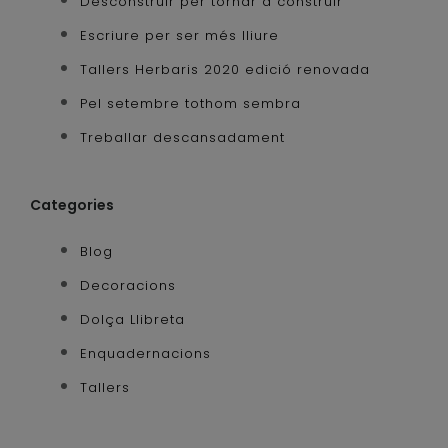
Desconstruir per tornar a construir
Escriure per ser més lliure
Tallers Herbaris 2020 edició renovada
Pel setembre tothom sembra
Treballar descansadament
Categories
Blog
Decoracions
Dolça Llibreta
Enquadernacions
Tallers