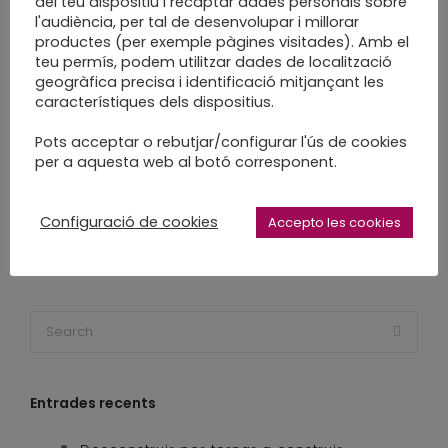
del teu dispositiu i recaptar dades personals sobre
enquadernacio sabadell
fet a mà
l'audiència, per tal de desenvolupar i millorar
fet a mida
fet a poc a poc
handmade
productes (per exemple pàgines visitades). Amb el
teu permís, podem utilitzar dades de localització
llibreta
midori
midori notebook
geogràfica precisa i identificació mitjançant les
midori style
nadal
nadal 2017
característiques dels dispositius.
quadern
regals de nadal
Pots acceptar o rebutjar/configurar l'ús de cookies
regals diferents
regals fets a mida
per a aquesta web al botó corresponent.
regals originals
regals reis
regals únics
reliure
slowcraft
slowmade
Configuració de cookies
Accepto les cookies
Entrades recents