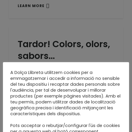
LEARN MORE
Tardor! Colors, olors,
sabors…
Quaderns estil midori
A Dolça Llibreta utilitzem cookies per a
LEARN MORE
emmagatzemar i accedir a informació no sensible
del teu dispositiu i recaptar dades personals sobre
l'audiència, per tal de desenvolupar i millorar
productes (per exemple pàgines visitades). Amb el
teu permís, podem utilitzar dades de localització
geogràfica precisa i identificació mitjançant les
Persianes amunt,
característiques dels dispositius.
torno a la feina!
Pots acceptar o rebutjar/configurar l'ús de cookies
per a aquesta web al botó corresponent.