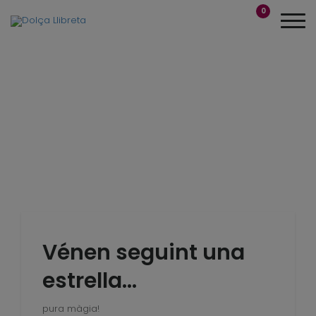
0
Vénen seguint una
estrella…
pura màgia!