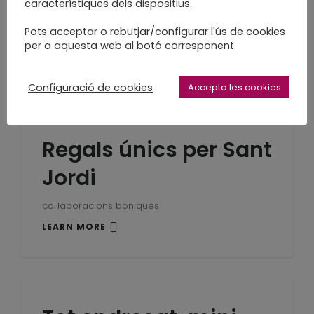
floritures
característiques dels dispositius.
Pots acceptar o rebutjar/configurar l'ús de cookies
enquadernació llibres
per a aquesta web al botó corresponent.
LEARN MORE
Configuració de cookies
Accepto les cookies
Regals únics per Sant
Jordi
col·laboracions boniques
LEARN MORE