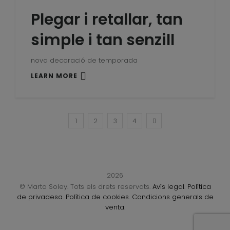
Plegar i retallar, tan
simple i tan senzill
nova decoració de temporada
LEARN MORE
1
2
3
4
2026
© Marta Soley. Tots els drets reservats.
Avís legal
.
Política
de privadesa
.
Política de cookies
.
Condicions generals de
venta
.