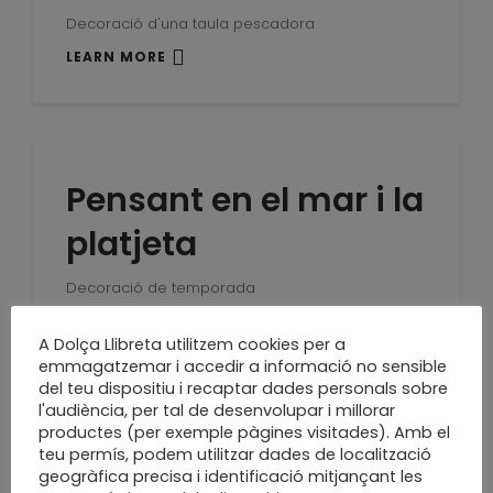
Decoració d'una taula pescadora
LEARN MORE
Pensant en el mar i la
platjeta
Decoració de temporada
LEARN MORE
A Dolça Llibreta utilitzem cookies per a
emmagatzemar i accedir a informació no sensible
del teu dispositiu i recaptar dades personals sobre
l'audiència, per tal de desenvolupar i millorar
productes (per exemple pàgines visitades). Amb el
Simple, net i sense
teu permís, podem utilitzar dades de localització
geogràfica precisa i identificació mitjançant les