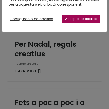
per a aquesta web al botó corresponent.
pura màgia!
LEARN MORE
Configuració de cookies
Accepto les cookies
Per Nadal, regals
creatius
Regala un taller
LEARN MORE
Fets a poc a poc i a