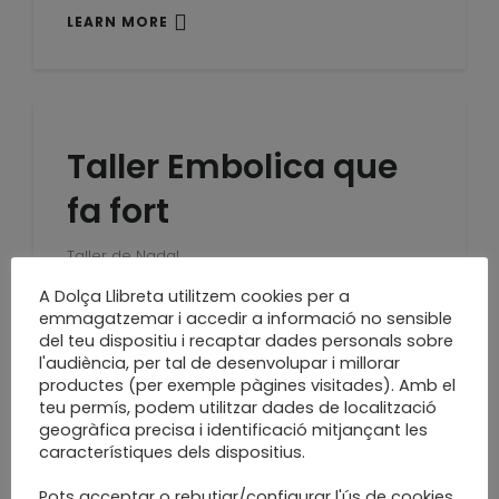
LEARN MORE
Taller Embolica que
fa fort
Taller de Nadal
LEARN MORE
A Dolça Llibreta utilitzem cookies per a
emmagatzemar i accedir a informació no sensible
del teu dispositiu i recaptar dades personals sobre
l'audiència, per tal de desenvolupar i millorar
productes (per exemple pàgines visitades). Amb el
teu permís, podem utilitzar dades de localització
Vénen seguint una
geogràfica precisa i identificació mitjançant les
característiques dels dispositius.
estrella…
Pots acceptar o rebutjar/configurar l'ús de cookies