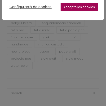
Configuració de cookies
Accepto les cookies
acuarela botanica
aquarel·la botanica
dolça llibreta
enquadernacio sabadell
fet a mà
fet a mida
fet a poc a poc
flors de paper
ginko
handcraft
handmade
monica custodio
new project
paper
papercraft
projecte nou
slow craft
slow made
water color