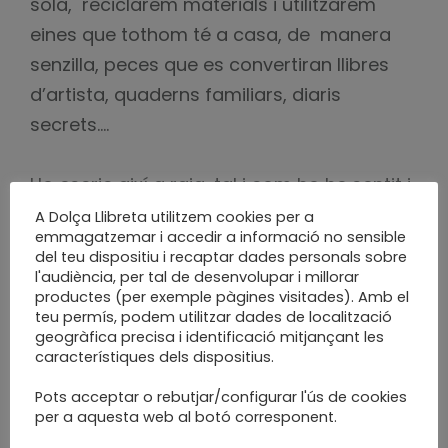
sola, reciclarem materials i utilitzarem
eines que tothom té a casa, de manera
senzilla, peces que es convertiran llibres
d’artista, quaderns familiars, diaris
secrets….
Ho escric així a raig, tal i com ho he sentit i
començo a donar-li forma. Com en podria
A Dolça Llibreta utilitzem cookies per a
emmagatzemar i accedir a informació no sensible
dir? Tutorials d’estar per casa?
del teu dispositiu i recaptar dades personals sobre
Enquadernacions Casolanes?
l'audiència, per tal de desenvolupar i millorar
productes (per exemple pàgines visitades). Amb el
teu permís, podem utilitzar dades de localització
Sigui com sigui, comencem dimarts!!!
geogràfica precisa i identificació mitjançant les
característiques dels dispositius.
#emquedoacas #mequedoencasa
Pots acceptar o rebutjar/configurar l'ús de cookies
per a aquesta web al botó corresponent.
#totanirabe