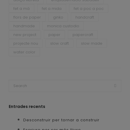
fet a mà
fet a mida
fet a poc a poc
flors de paper
ginko
handcraft
handmade
monica custodio
new project
paper
papercraft
projecte nou
slow craft
slow made
water color
Entrades recents
Desconstruir per tornar a construir
Escriure per ser més lliure