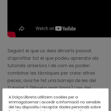
Seguint el que us deia dimarts passat
d’aprofitar tot el que podeu aprendre als
tutorials anteriors i de com es poden
combinar les tècniques per crear altres
peces, avui he fet una barreja de les del
Tutorial 2 (llibreta amb llapis) i les del
Tutorial 4 (bloc de notes) per fer una
A Dolça Llibreta utilitzem cookies per a
enquadernació ràpida d’un sol quadernet
emmagatzemar i accedir a informació no sensible
del teu dispositiu i recaptar dades personals sobre
amb una rosa de paper geomètrica a la