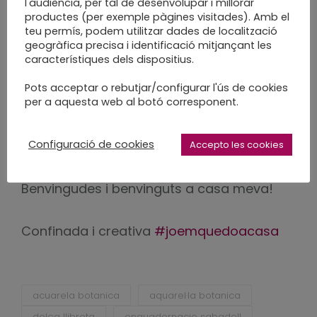
l'audiència, per tal de desenvolupar i millorar
portada.
productes (per exemple pàgines visitades). Amb el
teu permís, podem utilitzar dades de localització
geogràfica precisa i identificació mitjançant les
M’encanta veure les vostres creacions. I us
característiques dels dispositius.
estic profundament agraïda pels vostres
Pots acceptar o rebutjar/configurar l'ús de cookies
comentaris, per les fotos que m’envieu i
per a aquesta web al botó corresponent.
per les que compartiu. Em podeu etiquetar
@dolsallibreta
Configuració de cookies
Accepto les cookies
Benvingudes i benvinguts a casa meva!
Confinada i creativa
#joemquedoacasa
acuarela botanica
aquarel·la botanica
dolça llibreta
enquadernacio sabadell