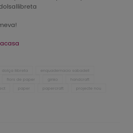
olsallibreta
 meva!
acasa
dolça llibreta
enquadernacio sabadell
flors de paper
ginko
handcraft
ect
paper
papercraft
projecte nou