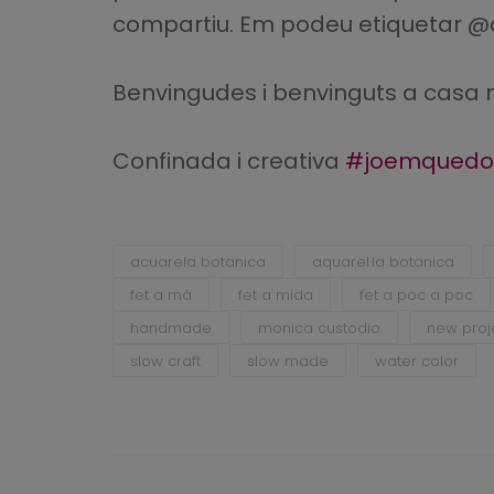
compartiu. Em podeu etiquetar @d
Benvingudes i benvinguts a casa
Confinada i creativa
#joemquedo
acuarela botanica
aquarel·la botanica
fet a mà
fet a mida
fet a poc a poc
handmade
monica custodio
new proj
slow craft
slow made
water color