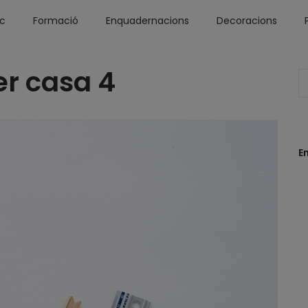
óc
Formació
Enquadernacions
Decoracions
er casa 4
E