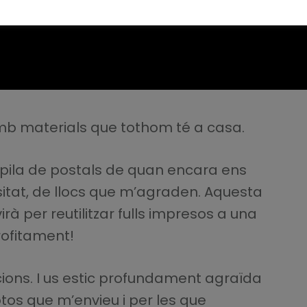
amb materials que tothom té a casa.
pila de postals de quan encara ens
sitat, de llocs que m’agraden. Aquesta
virà per reutilitzar fulls impresos a una
rofitament!
ions. I us estic profundament agraïda
otos que m’envieu i per les que