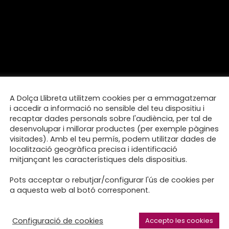
A Dolça Llibreta utilitzem cookies per a emmagatzemar
i accedir a informació no sensible del teu dispositiu i
recaptar dades personals sobre l'audiència, per tal de
desenvolupar i millorar productes (per exemple pàgines
visitades). Amb el teu permís, podem utilitzar dades de
localització geogràfica precisa i identificació
mitjançant les característiques dels dispositius.
Pots acceptar o rebutjar/configurar l'ús de cookies per
a aquesta web al botó corresponent.
Configuració de cookies
Accepto les cookies