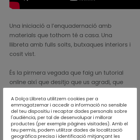
Una iniciació a l’enquadernació amb
materials que tothom té a casa. Una
llibreta amb fulls solts, butxaques interiors i
cosit vist.
És la pirmera vegada que faig un tutorial
online així que desitjo que us agradi, que
enquaderneu soles o en família, que ho
A Dolça Llibreta utilitzem cookies per a
proveu amb diferents materials i que em
emmagatzemar i accedir a informació no sensible
consulteu si teniu dubtes.
del teu dispositiu i recaptar dades personals sobre
l'audiència, per tal de desenvolupar i millorar
productes (per exemple pàgines visitades). Amb el
Aprofito per agrair al Ricard que m’ha
teu permís, podem utilitzar dades de localització
geogràfica precisa i identificació mitjançant les
filmat i al meu fill Pau que ha editat el