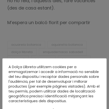
no ho feia, i aquests dies, faré vacances
(des de casa estant).
M’espera un balcó florit per compartir
acuarela botanica
aquarel·la botanica
dolça llibreta
enquadernacio sabadell
fet a mà
fet a mida
fet a poc a poc
flors de paper
ginko
handcraft
A Dolça Llibreta utilitzem cookies per a
emmagatzemar i accedir a informació no sensible
handmade
monica custodio
del teu dispositiu i recaptar dades personals sobre
new project
paper
papercraft
l'audiència, per tal de desenvolupar i millorar
productes (per exemple pàgines visitades). Amb el
projecte nou
slow craft
slow made
teu permís, podem utilitzar dades de localització
water color
geogràfica precisa i identificació mitjançant les
característiques dels dispositius.