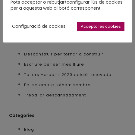
Pots acceptar o rebutjar/configurar l'ús de cookies
per a aquesta web al botó corresponent.
Configuració de cookies
Accepto les cookies
Entrades recents
Desconstruir per tornar a construir
Escriure per ser més lliure
Tallers Herbaris 2020 edició renovada
Pel setembre tothom sembra
Treballar descansadament
Categories
Blog