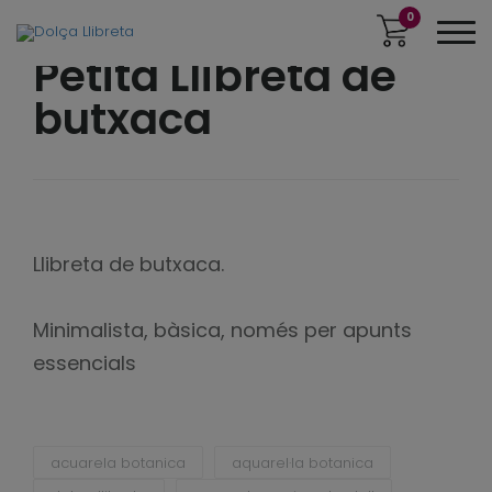
0
Petita Llibreta de
butxaca
Llibreta de butxaca.
Minimalista, bàsica, només per apunts
essencials
acuarela botanica
aquarel·la botanica