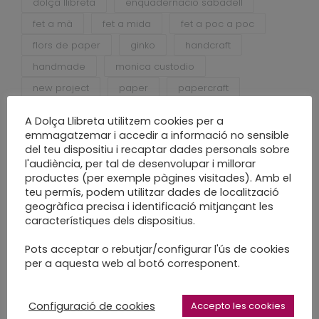
dolça llibreta
enquadernacio sabadell
fet a mà
fet a mida
fet a poc a poc
flors de paper
ginko
handcraft
handmade
monica custodio
new project
paper
papercraft
projecte nou
slow craft
slow made
A Dolça Llibreta utilitzem cookies per a
water color
emmagatzemar i accedir a informació no sensible
del teu dispositiu i recaptar dades personals sobre
l'audiència, per tal de desenvolupar i millorar
productes (per exemple pàgines visitades). Amb el
teu permís, podem utilitzar dades de localització
geogràfica precisa i identificació mitjançant les
característiques dels dispositius.
Pots acceptar o rebutjar/configurar l'ús de cookies
per a aquesta web al botó corresponent.
Entrades recents
Desconstruir per tornar a construir
Configuració de cookies
Accepto les cookies