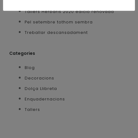
Escriure per ser més lliure
Tallers Herbaris 2020 edició renovada
Pel setembre tothom sembra
Treballar descansadament
Categories
Blog
Decoracions
Dolça Llibreta
Enquadernacions
Tallers