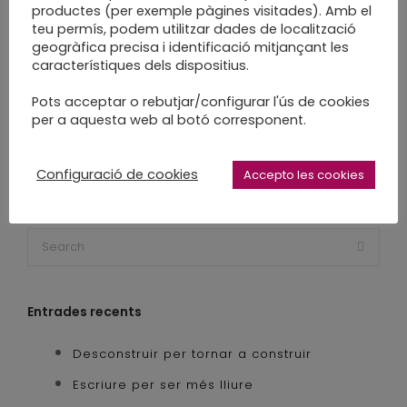
libro de artista
llibre d'artista
productes (per exemple pàgines visitades). Amb el
teu permís, podem utilitzar dades de localització
new project
paper
papercraft
geogràfica precisa i identificació mitjançant les
projecte nou
quadern d'art
característiques dels dispositius.
quadern d'artista
relier
religatura
Pots acceptar o rebutjar/configurar l'ús de cookies
reliure
sabadell
slow craft
per a aquesta web al botó corresponent.
slow made
Configuració de cookies
Accepto les cookies
Entrades recents
Desconstruir per tornar a construir
Escriure per ser més lliure