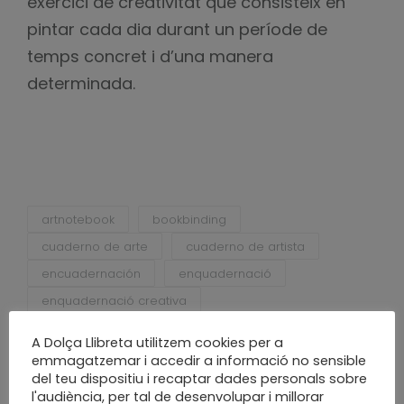
exercici de creativitat que consisteix en
pintar cada dia durant un període de
temps concret i d’una manera
determinada.
artnotebook
bookbinding
cuaderno de arte
cuaderno de artista
encuadernación
enquadernació
enquadernació creativa
enquadernacio sabadell
fet a mà
A Dolça Llibreta utilitzem cookies per a
fet a mida
fet a poc a poc
handcraft
emmagatzemar i accedir a informació no sensible
del teu dispositiu i recaptar dades personals sobre
handmade
handmade notebook
l'audiència, per tal de desenvolupar i millorar