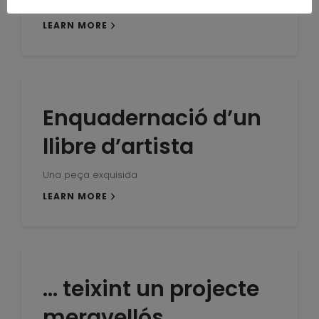
Quadrat, bonic i pràctic
LEARN MORE
Enquadernació d’un
llibre d’artista
Una peça exquisida
LEARN MORE
… teixint un projecte
meravellós