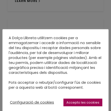
LEARN MORE
Al setembre,
A Dolça Llibreta utilitzem cookies per a
extractos cotidianos
emmagatzemar i accedir a informació no sensible
del teu dispositiu i recaptar dades personals sobre
l'audiència, per tal de desenvolupar i millorar
llibre objecte
productes (per exemple pàgines visitades). Amb el
LEARN MORE
teu permís, podem utilitzar dades de localització
geogràfica precisa i identificació mitjançant les
característiques dels dispositius.
Pots acceptar o rebutjar/configurar l'ús de cookies
per a aquesta web al botó corresponent.
Petit quadern
d’aquarel·la
Configuració de cookies
Accepto les cookies