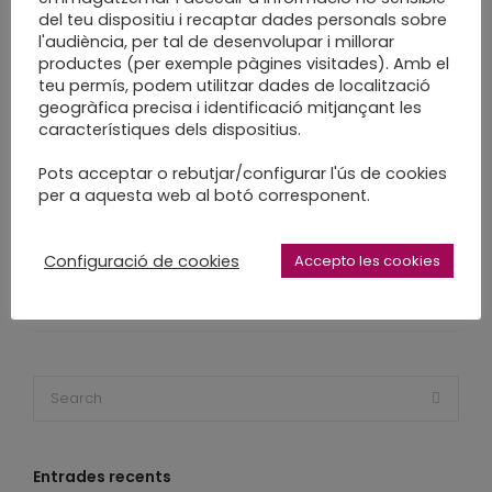
enquadernació artesanal
del teu dispositiu i recaptar dades personals sobre
enquadernació creativa
l'audiència, per tal de desenvolupar i millorar
productes (per exemple pàgines visitades). Amb el
enquadernació personalitzada
teu permís, podem utilitzar dades de localització
enquadernacio sabadell
fet a mà
geogràfica precisa i identificació mitjançant les
característiques dels dispositius.
fet a mida
fet a poc a poc
handmade
llibreta
llibreta diubuix
llibretes
Pots acceptar o rebutjar/configurar l'ús de cookies
per a aquesta web al botó corresponent.
notebook
quadern de dibuix
reliure
sketch
sketchbook
slowcraft
Configuració de cookies
Accepto les cookies
slowmade
urban sketching
Entrades recents