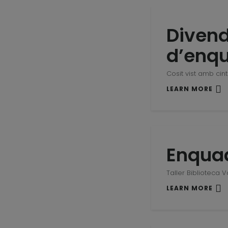
Divend
d’enq
Cosit vist amb cin
LEARN MORE
Enquad
Taller Biblioteca 
LEARN MORE