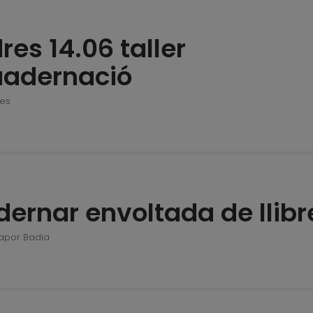
res 14.06 taller
uadernació
tes
ernar envoltada de llibr
Vapor Badia