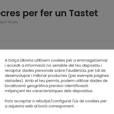
cres per fer un Tastet
Vapor Badia
te 25.05 taller d’enquad
A Dolça Llibreta utilitzem cookies per a emmagatzemar
i accedir a informació no sensible del teu dispositiu i
recaptar dades personals sobre l'audiència, per tal de
desenvolupar i millorar productes (per exemple pàgines
visitades). Amb el teu permís, podem utilitzar dades de
localització geogràfica precisa i identificació
mitjançant les característiques dels dispositius.
Pots acceptar o rebutjar/configurar l'ús de cookies per
a aquesta web al botó corresponent.
te 27.04 taller d’enquad