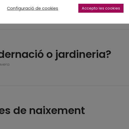
Configuració de cookies
Accepto les cookies
ernació o jardineria?
avera
tes de naixement