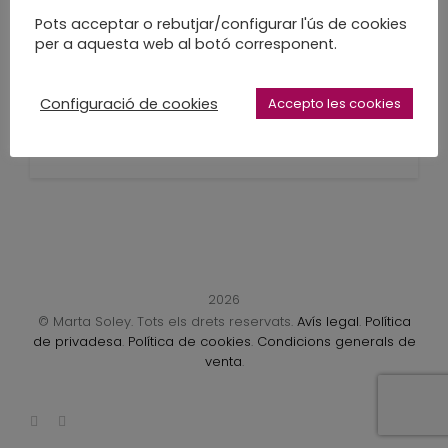
Llibreta de dibuix a
Pots acceptar o rebutjar/configurar l'ús de cookies
per a aquesta web al botó corresponent.
mida
Configuració de cookies
Accepto les cookies
Urban Sketching
LEARN MORE
2026
© Marta Soley. Tots els drets reservats.
Avís legal
.
Política
de privadesa
.
Política de cookies
.
Condicions generals de
venta
.