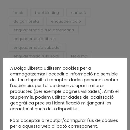
book
bookbinding
cartoné
dolça llibreta
enquadernació
enquadernacio a la americana
enquadernació llibres
enquadernacio sabadell
enqudernacio fulls solts
fet a mà
fet a mida
fet a poc a poc
handcraft
A Dolça Llibreta utilitzem cookies per a
handmade
llibre
paper
sabadell
emmagatzemar i accedir a informació no sensible
del teu dispositiu i recaptar dades personals sobre
slow craft
slow made
taller
l'audiència, per tal de desenvolupar i millorar
work in progress
productes (per exemple pàgines visitades). Amb el
teu permís, podem utilitzar dades de localització
geogràfica precisa i identificació mitjançant les
característiques dels dispositius.
Pots acceptar o rebutjar/configurar l'ús de cookies
per a aquesta web al botó corresponent.