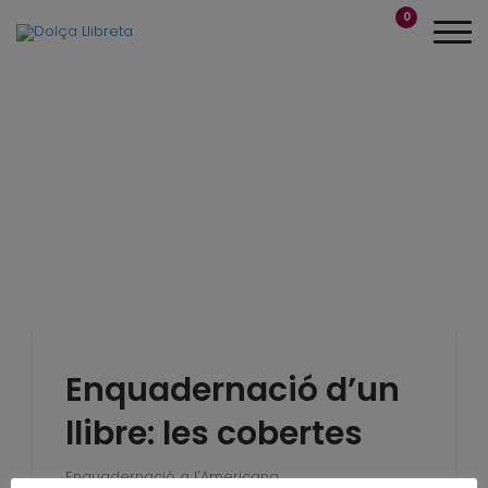
0
Enquadernació d’un
llibre: les cobertes
Enquadernació a l'Americana