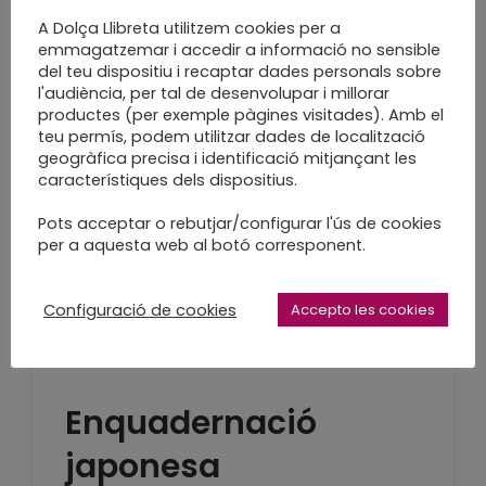
LEARN MORE
A Dolça Llibreta utilitzem cookies per a
emmagatzemar i accedir a informació no sensible
del teu dispositiu i recaptar dades personals sobre
l'audiència, per tal de desenvolupar i millorar
productes (per exemple pàgines visitades). Amb el
teu permís, podem utilitzar dades de localització
Enquadernació d’un
geogràfica precisa i identificació mitjançant les
característiques dels dispositius.
llibre: la tripa
Pots acceptar o rebutjar/configurar l'ús de cookies
per a aquesta web al botó corresponent.
Enquadernació a l'Americana
LEARN MORE
Configuració de cookies
Accepto les cookies
Enquadernació
japonesa