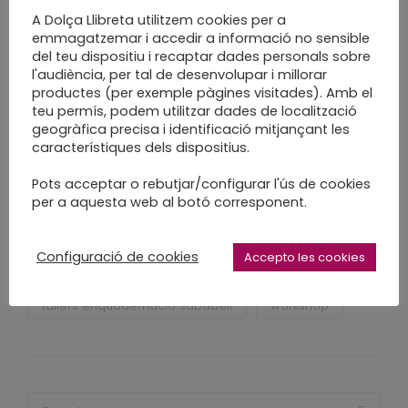
A Dolça Llibreta utilitzem cookies per a
art per a tothom
art per a totohom
emmagatzemar i accedir a informació no sensible
del teu dispositiu i recaptar dades personals sobre
cardboard
cartro
dolça llibreta
l'audiència, per tal de desenvolupar i millorar
enquadernació creativa
productes (per exemple pàgines visitades). Amb el
teu permís, podem utilitzar dades de localització
enquadernacio sabadell
fet a mà
geogràfica precisa i identificació mitjançant les
fet a mida
fet a poc a poc
handmade
característiques dels dispositius.
paper
papercraft
sabadell
Pots acceptar o rebutjar/configurar l'ús de cookies
slow craft
slow made
taller
per a aquesta web al botó corresponent.
taller d'enquadernació
taller enquadernació creativa
tallers creatius
Configuració de cookies
Accepto les cookies
tallers enquadernació
tallers enquadernació sabadell
workshop