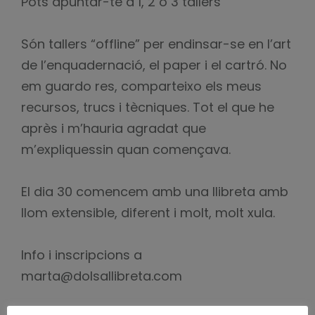
Pots apuntar-te a 1, 2 o 3 tallers
Són tallers “offline” per endinsar-se en l’art
de l’enquadernació, el paper i el cartró. No
em guardo res, comparteixo els meus
recursos, trucs i tècniques. Tot el que he
après i m’hauria agradat que
m’expliquessin quan començava.
El dia 30 comencem amb una llibreta amb
llom extensible, diferent i molt, molt xula.
Info i inscripcions a
marta@dolsallibreta.com