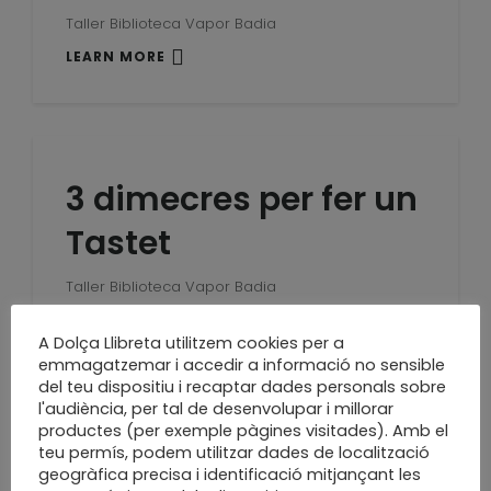
Taller Biblioteca Vapor Badia
LEARN MORE
3 dimecres per fer un
Tastet
Taller Biblioteca Vapor Badia
LEARN MORE
A Dolça Llibreta utilitzem cookies per a
emmagatzemar i accedir a informació no sensible
del teu dispositiu i recaptar dades personals sobre
l'audiència, per tal de desenvolupar i millorar
productes (per exemple pàgines visitades). Amb el
Dissabte 25.05 taller
teu permís, podem utilitzar dades de localització
geogràfica precisa i identificació mitjançant les