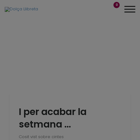
0
I per acabar la
setmana …
Cosit vist sobre cintes