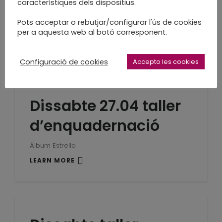
d’enquadernació
característiques dels dispositius.
Pots acceptar o rebutjar/configurar l'ús de cookies
Punt de trau
per a aquesta web al botó corresponent.
LEARN MORE
Configuració de cookies
Accepto les cookies
Dissabte 27.04 taller
d’enquadernació
Àlbum Estrella
LEARN MORE