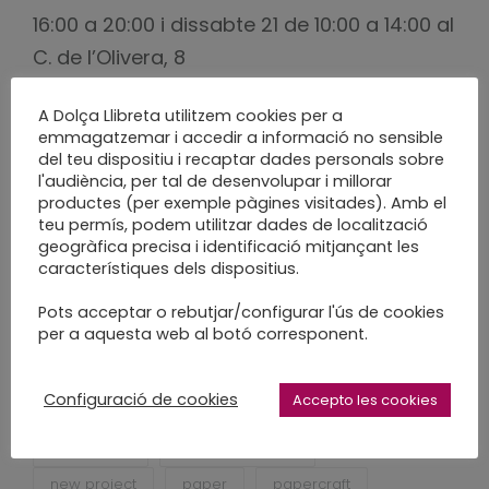
16:00 a 20:00 i dissabte 21 de 10:00 a 14:00 al
C. de l’Olivera, 8
A Dolça Llibreta utilitzem cookies per a
També les trobareu a
emmagatzemar i accedir a informació no sensible
www.monicacustodio/shop
del teu dispositiu i recaptar dades personals sobre
l'audiència, per tal de desenvolupar i millorar
productes (per exemple pàgines visitades). Amb el
Ens agradarà si veniu
teu permís, podem utilitzar dades de localització
geogràfica precisa i identificació mitjançant les
característiques dels dispositius.
Pots acceptar o rebutjar/configurar l'ús de cookies
acuarela botanica
aquarel·la botanica
per a aquesta web al botó corresponent.
dolça llibreta
enquadernacio sabadell
fet a mà
fet a mida
fet a poc a poc
Configuració de cookies
Accepto les cookies
flors de paper
ginko
handcraft
handmade
monica custodio
new project
paper
papercraft