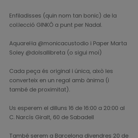
Enfiladisses (quin nom tan bonic) de la
col.lecció GINKÔ a punt per Nadal.
Aquarel·la @monicacustodio i Paper Marta
Soley @dolsallibreta (o sigui moi)
Cada peça és original i única, això les
converteix en un regal amb ànima (i
també de proximitat).
Us esperem el dilluns 16 de 16:00 a 20:00 al
C. Narcís Giralt, 60 de Sabadell
També serem a Barcelona divendres 20 de