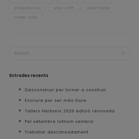
projecte nou
slow craft
slow made
water color
Entrades recents
Desconstruir per tornar a construir
Escriure per ser més lliure
Tallers Herbaris 2020 edició renovada
Pel setembre tothom sembra
Treballar descansadament