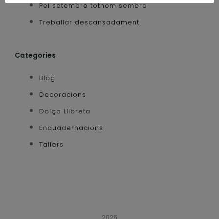
Pel setembre tothom sembra
Treballar descansadament
Categories
Blog
Decoracions
Dolça Llibreta
Enquadernacions
Tallers
2026