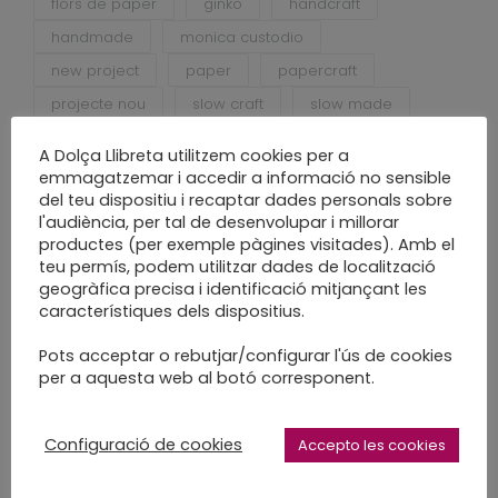
flors de paper
ginko
handcraft
handmade
monica custodio
new project
paper
papercraft
projecte nou
slow craft
slow made
water color
A Dolça Llibreta utilitzem cookies per a
emmagatzemar i accedir a informació no sensible
del teu dispositiu i recaptar dades personals sobre
l'audiència, per tal de desenvolupar i millorar
productes (per exemple pàgines visitades). Amb el
teu permís, podem utilitzar dades de localització
geogràfica precisa i identificació mitjançant les
característiques dels dispositius.
Entrades recents
Pots acceptar o rebutjar/configurar l'ús de cookies
per a aquesta web al botó corresponent.
Desconstruir per tornar a construir
Escriure per ser més lliure
Configuració de cookies
Accepto les cookies
Tallers Herbaris 2020 edició renovada