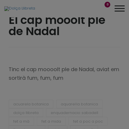
0
El cap mooolt ple
de Nadal
Tinc el cap moooolt ple de Nadal, aviat em
sortirà fum, fum, fum
acuarela botanica
aquarel·la botanica
dolça llibreta
enquadernacio sabadell
fet a mà
fet a mida
fet a poc a poc