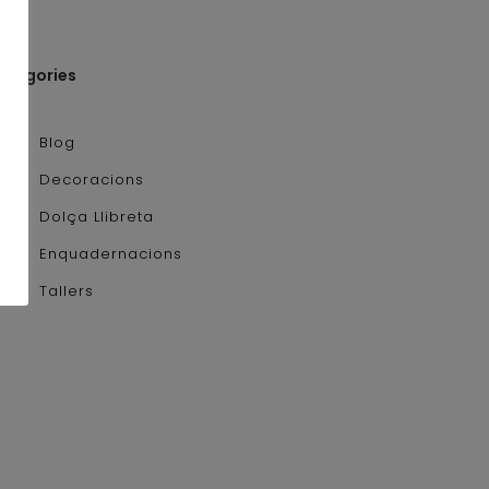
ategories
Blog
Decoracions
Dolça Llibreta
Enquadernacions
Tallers