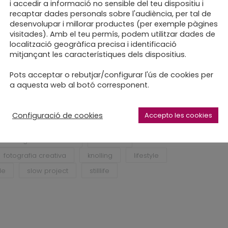
i accedir a informació no sensible del teu dispositiu i
gó Documental
recaptar dades personals sobre l'audiència, per tal de
desenvolupar i millorar productes (per exemple pàgines
visitades). Amb el teu permís, podem utilitzar dades de
C
localització geogràfica precisa i identificació
e i esteu convidades i convidats
mitjançant les característiques dels dispositius.
Pots acceptar o rebutjar/configurar l'ús de cookies per
a aquesta web al botó corresponent.
Configuració de cookies
Accepto les cookies
creative studio
creative work
udi fotografia sabadell
fet a mà
fotografia creativa
knolling
lifestyle
de
slow project
stilllife