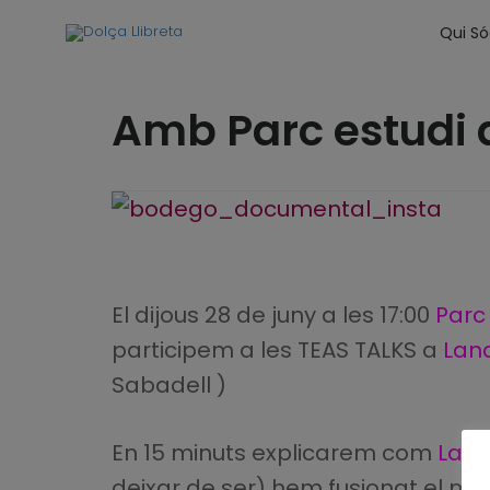
Qui S
Amb Parc estudi a
El dijous 28 de juny a les 17:00
Parc 
participem a les TEAS TALKS a
Lan
Sabadell )
En 15 minuts explicarem com
La P
deixar de ser) hem fusionat el mó