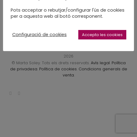
LEARN MORE
Pots acceptar o rebutjar/configurar l'ús de cookies
per a aquesta web al botó corresponent.
Configuració de cookies
Accepto les cookies
2026
© Marta Soley. Tots els drets reservats.
Avís legal
.
Política
de privadesa
.
Política de cookies
.
Condicions generals de
venta
.