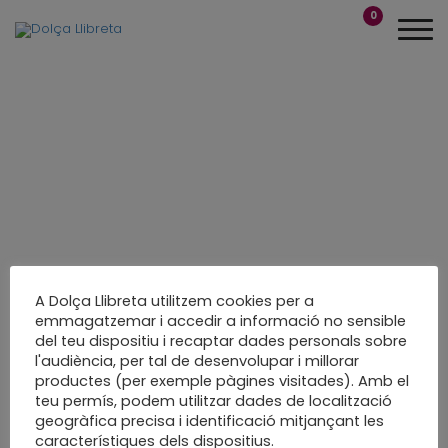
0
A Dolça Llibreta utilitzem cookies per a
emmagatzemar i accedir a informació no sensible
del teu dispositiu i recaptar dades personals sobre
Amb Parc estudi a les
l'audiència, per tal de desenvolupar i millorar
productes (per exemple pàgines visitades). Amb el
Tes Talks
teu permís, podem utilitzar dades de localització
geogràfica precisa i identificació mitjançant les
Xerrada a Lanauva a Sabdell
característiques dels dispositius.