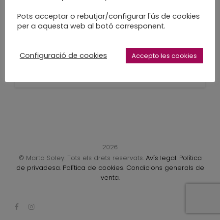
Amb Parc estudi a les
Pots acceptar o rebutjar/configurar l'ús de cookies
per a aquesta web al botó corresponent.
Tes Talks
Xerrada a Lanauva a Sabdell
Configuració de cookies
Accepto les cookies
LEARN MORE
2026
© Marta Soley. Tots els drets reservats.
Avís legal
.
Política
de privadesa
.
Política de cookies
.
Condicions generals de
venta
.